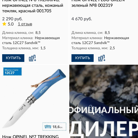
Нож OPINEL №8 TREKKING,
Нож OPINEL FLUO GREEN
нержавеющая сталь, кожаный
зеленый №8 002319
темляк, красный 001705
2 290 руб.
4 670 руб.
5.0
1 отзыв
Длина клинка, см:
8,5
Длина клинка, см:
8,5
Материал клинка:
Нержавеющая
Материал клинка:
Нержавеющая
сталь 12С27 Sandvik™
сталь 12С27 Sandvik™
Толщина клинка, мм:
1,5
Толщина клинка, мм:
2,5
КУПИТЬ
КУПИТЬ
Нож OPINEL №7 TREKKING