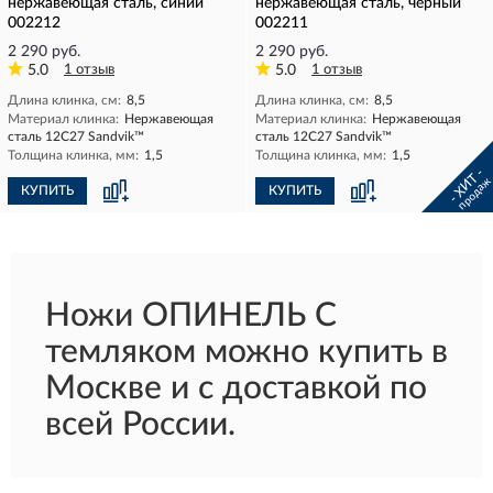
нержавеющая сталь, синий
нержавеющая сталь, черный
002212
002211
2 290 руб.
2 290 руб.
5.0
1 отзыв
5.0
1 отзыв
Длина клинка, см:
8,5
Длина клинка, см:
8,5
Материал клинка:
Нержавеющая
Материал клинка:
Нержавеющая
сталь 12С27 Sandvik™
сталь 12С27 Sandvik™
Толщина клинка, мм:
1,5
Толщина клинка, мм:
1,5
- ХИТ -
продаж
КУПИТЬ
КУПИТЬ
Ножи ОПИНЕЛЬ С
темляком можно купить в
Москве и с доставкой по
всей России.