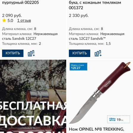
пурпурный 002205
бука, с кожаным темляком
001372
2 090 руб.
2 330 руб.
5.0
1 отзыв
Длина клинка, см:
8
Длина клинка, см:
8
Материал клинка:
Нержавеющая
Материал клинка:
Нержавеющая
сталь Sandvik 12C27
сталь 12С27 Sandvik™
Толщина клинка, мм:
2
Толщина клинка, мм:
1,5
КУПИТЬ
КУПИТЬ
Нож OPINEL №8 TREKKING,