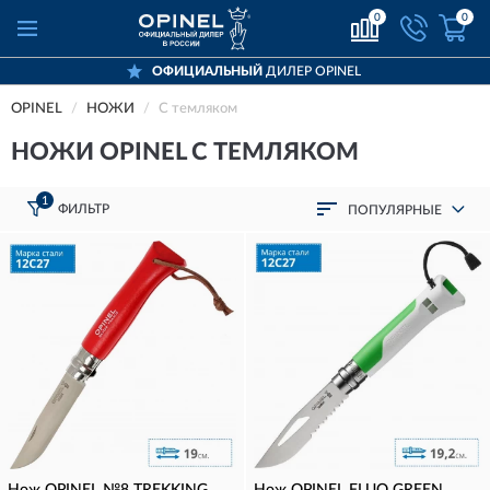
0
0
ЦИАЛЬНЫЙ
ДИЛЕР OPINEL
ДОСТА
OPINEL
НОЖИ
С темляком
НОЖИ OPINEL С ТЕМЛЯКОМ
1
ФИЛЬТР
ПОПУЛЯРНЫЕ