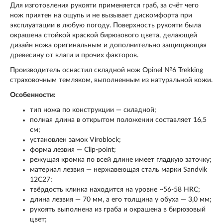
Для изготовления рукояти применяется граб, за счёт чего
нож приятен на ощупь и не вызывает дискомфорта при
эксплуатации в любую погоду. Поверхность рукояти была
окрашена стойкой краской бирюзового цвета, делающей
дизайн ножа оригинальным и дополнительно защищающая
древесину от влаги и прочих факторов.
Производитель оснастил складной нож Opinel №6 Trekking
страховочным темляком, выполненным из натуральной кожи.
Особенности:
тип ножа по конструкции — складной;
полная длина в открытом положении составляет 16,5
см;
установлен замок Viroblock;
форма лезвия — Clip-point;
режущая кромка по всей длине имеет гладкую заточку;
материал лезвия — нержавеющая сталь марки Sandvik
12C27;
твёрдость клинка находится на уровне ~56-58 HRC;
длина лезвия — 70 мм, а его толщина у обуха — 3,0 мм;
рукоять выполнена из граба и окрашена в бирюзовый
цвет;