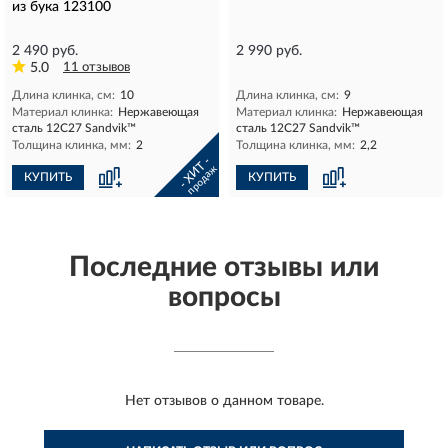
из бука 123100
2 490 руб.
2 990 руб.
5.0
11 отзывов
Длина клинка, см:
10
Длина клинка, см:
9
Материал клинка:
Нержавеющая
Материал клинка:
Нержавеющая
сталь 12С27 Sandvik™
сталь 12С27 Sandvik™
Толщина клинка, мм:
2
Толщина клинка, мм:
2,2
- ХИТ -
продаж
КУПИТЬ
КУПИТЬ
Последние отзывы или
вопросы
Нет отзывов о данном товаре.