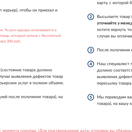
карту, с которой 
т курьер), чтобы он приехал и
Высылаете товар 
2
уточняйте у мен
хотите вернуть то
. Услуги курьера оплачиваются в
 товар, который купили с бесплатной
случае вы оплачи
ере 300 руб..
После получения 
3
Наш специалист п
4
 (состояние товара должно
должно соответст
случае выявления дефектов товар
выявления дефект
рьерских услуг в полном объеме.
пересылку товара
ней после получения товара), на
Мы переводим вам
5
товара), на вашу 
 с момента покупки. (Для подтверждения даты отправки вы обязаны 