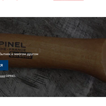
бытиях и многом другом
СЯ
ания
OPINEL