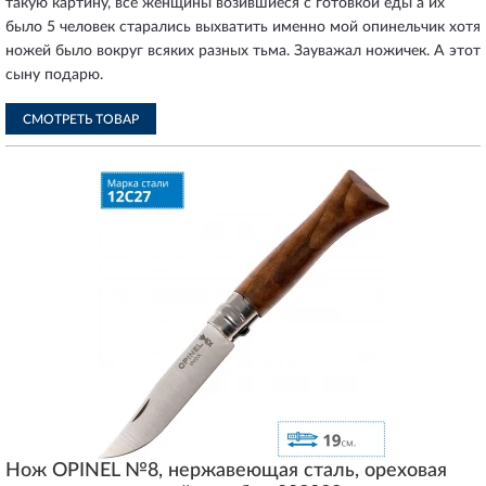
такую картину, все женщины возившиеся с готовкой еды а их
было 5 человек старались выхватить именно мой опинельчик хотя
ножей было вокруг всяких разных тьма. Зауважал ножичек. А этот
сыну подарю.
СМОТРЕТЬ ТОВАР
Нож OPINEL №8, нержавеющая сталь, ореховая