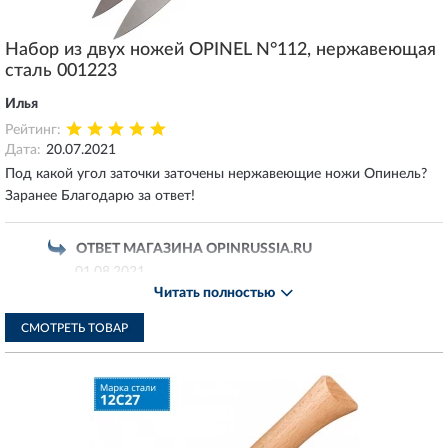
Набор из двух ножей OPINEL N°112, нержавеющая
сталь 001223
Илья
Рейтинг:
Дата:
20.07.2021
Под какой угол заточки заточены нержавеющие ножи Опинель?
Заранее Благодарю за ответ!
ОТВЕТ МАГАЗИНА OPINRUSSIA.RU
01.08.2021
Читать полностью
Добрый день!
Используйте мелкозернистые точильные камни,
СМОТРЕТЬ ТОВАР
алмазные бруски или водные камни. Точить стоит сухое
обезжиренное лезвие. Двигайте лезвие в направлении
на камень, как будто вы пытаетесь срезать с него
тонкий слой, перемещаясь от основания до кончика
клинка. Держать лезвие стоит под углом 18...20