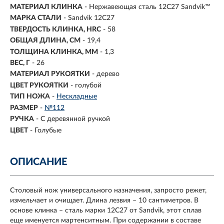
МАТЕРИАЛ КЛИНКА
-
Нержавеющая сталь 12С27 Sandvik™
МАРКА СТАЛИ
- Sandvik 12C27
ТВЕРДОСТЬ КЛИНКА, HRC
- 58
ОБЩАЯ ДЛИНА, СМ
- 19,4
ТОЛЩИНА КЛИНКА, ММ
-
1,3
ВЕС, Г
- 26
МАТЕРИАЛ РУКОЯТКИ
- дерево
ЦВЕТ РУКОЯТКИ
- голубой
ТИП НОЖА
-
Нескладные
РАЗМЕР
-
№112
РУЧКА
-
С деревянной ручкой
ЦВЕТ
-
Голубые
ОПИСАНИЕ
Столовый нож универсального назначения, запросто режет,
измельчает и очищает. Длина лезвия – 10 сантиметров. В
основе клинка – сталь марки 12C27 от Sandvik, этот сплав
еще именуется мартенситным. При содержании в составе