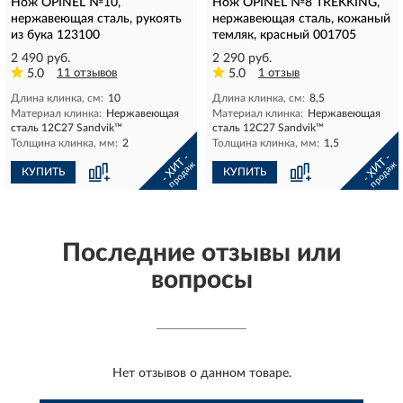
Нож OPINEL №10,
Нож OPINEL №8 TREKKING,
нержавеющая сталь, рукоять
нержавеющая сталь, кожаный
из бука 123100
темляк, красный 001705
2 490 руб.
2 290 руб.
5.0
11 отзывов
5.0
1 отзыв
Длина клинка, см:
10
Длина клинка, см:
8,5
Материал клинка:
Нержавеющая
Материал клинка:
Нержавеющая
сталь 12С27 Sandvik™
сталь 12С27 Sandvik™
Толщина клинка, мм:
2
Толщина клинка, мм:
1,5
- ХИТ -
- ХИТ -
продаж
продаж
КУПИТЬ
КУПИТЬ
Последние отзывы или
вопросы
Нет отзывов о данном товаре.