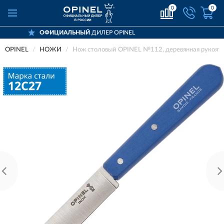
0
0
ЛЬНЫЙ
ДИЛЕР OPINEL
ДОСТАВИМ
OPINEL
НОЖИ
Нож столовый OPINEL №112, деревянная рукоять