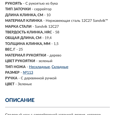
РУКОЯТЬ
- С рукоятью из бука
ТИП ЗАТОЧКИ
- серрейтор
ДЛИНА КЛИНКА, СМ
-
10
МАТЕРИАЛ КЛИНКА
-
Нержавеющая сталь 12С27 Sandvik™
МАРКА СТАЛИ
- Sandvik 12C27
ТВЕРДОСТЬ КЛИНКА, HRC
- 58
ОБЩАЯ ДЛИНА, СМ
- 19,4
ТОЛЩИНА КЛИНКА, ММ
-
1,5
ВЕС, Г
- 25
МАТЕРИАЛ РУКОЯТКИ
- дерево
ЦВЕТ РУКОЯТКИ
- зеленый
ТИП НОЖА
-
Нескладные
Складные
РАЗМЕР
-
№113
РУЧКА
-
С деревянной ручкой
ЦВЕТ
-
Зеленые
ОПИСАНИЕ
Столовый нож с серрейторной заточкой лезвия, которое