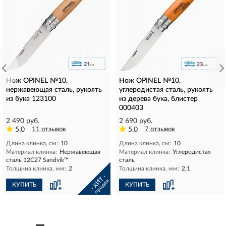
Нож OPINEL №10,
Нож OPINEL №10,
нержавеющая сталь, рукоять
углеродистая сталь, рукоять
из бука 123100
из дерева бука, блистер
000403
2 490 руб.
2 690 руб.
5.0
11 отзывов
5.0
7 отзывов
Длина клинка, см:
10
Длина клинка, см:
10
Материал клинка:
Нержавеющая
Материал клинка:
Углеродистая
сталь 12С27 Sandvik™
сталь
Толщина клинка, мм:
2
Толщина клинка, мм:
2,1
- ХИТ -
продаж
КУПИТЬ
КУПИТЬ