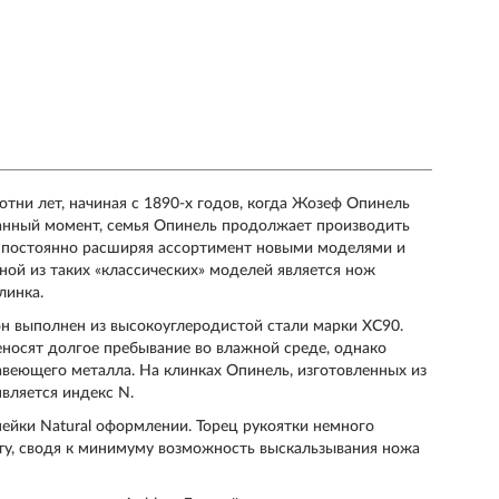
тни лет, начиная с 1890-х годов, когда Жозеф Опинель
данный момент, семья Опинель продолжает производить
, постоянно расширяя ассортимент новыми моделями и
ной из таких «классических» моделей является нож
линка.
н выполнен из высокоуглеродистой стали марки XC90.
еносят долгое пребывание во влажной среде, однако
авеющего металла. На клинках Опинель, изготовленных из
является индекс N.
ейки Natural оформлении. Торец рукоятки немного
ту, сводя к минимуму возможность выскальзывания ножа