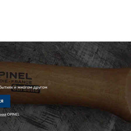
бытиях и многом другом
СЯ
ания
OPINEL