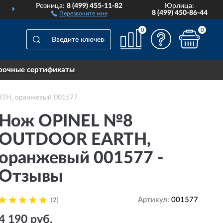
Розница:
8 (499) 455-11-82
Юрлица:
ДОСТАВИМ
ПО ВСЕЙ РОССИИ
8 (499) 450-86-44
Перезвоните мне
0
0
рочные сертификаты
TH, оранжевый 001577
Нож OPINEL №8
OUTDOOR EARTH,
оранжевый 001577 -
Отзывы
Артикул:
001577
(2)
4 190 руб.