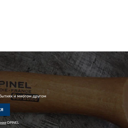
бытиях и многом другом
СЯ
ания
OPINEL