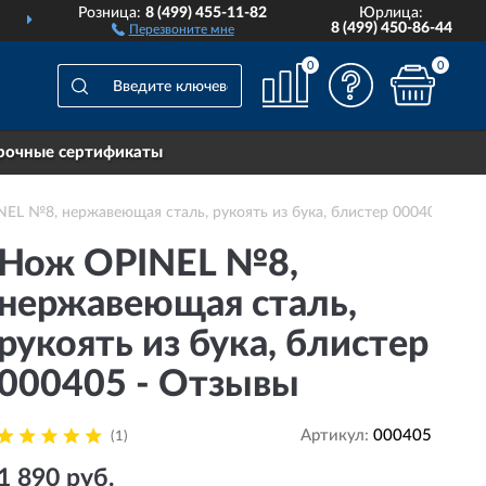
Розница:
8 (499) 455-11-82
Юрлица:
ДОСТАВИМ
ПО ВСЕЙ РОССИИ
8 (499) 450-86-44
Перезвоните мне
0
0
рочные сертификаты
EL №8, нержавеющая сталь, рукоять из бука, блистер 000405
Нож OPINEL №8,
нержавеющая сталь,
рукоять из бука, блистер
000405 - Отзывы
Артикул:
000405
(1)
1 890 руб.