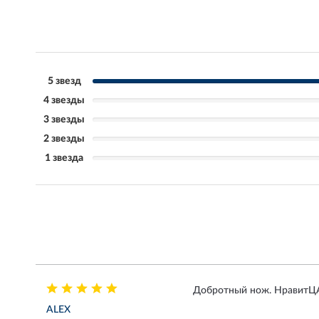
5 звезд
4 звезды
3 звезды
2 звезды
1 звезда
Добротный нож. НравитЦА
АLEX