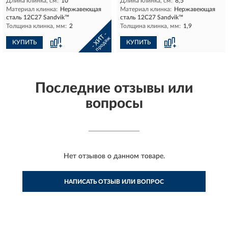
Длина клинка, см:
10
Длина клинка, см:
8,5
Материал клинка:
Нержавеющая
Материал клинка:
Нержавеющая
сталь 12С27 Sandvik™
сталь 12С27 Sandvik™
Толщина клинка, мм:
2
Толщина клинка, мм:
1,9
- ХИТ -
продаж
КУПИТЬ
КУПИТЬ
Последние отзывы или
вопросы
Нет отзывов о данном товаре.
НАПИСАТЬ ОТЗЫВ ИЛИ ВОПРОС