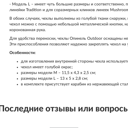
- Модель L – имеет чуть большие размеры и соответственно,
линейки Tradition и для соразмерных клинков линеек Mushroom
В обоих случаях, чехлы выполнены из голубой ткани снаружи, 
чехол можно с помощью небольшой металлической кнопки, н
коронованная рука.
Для удобства переноски, чехлы Опинель Outdoor оснащены н
Эти приспособления позволяют надежно закреплять чехол на 
Особенности:
для изготовления внутренней стороны чехла использует
чехол имеет голубой окрас;
размеры модели М – 11,5 х 4,3 х 2,5 см;
размеры модели L – 13 х 5 х 2,8 см;
в комплекте присутствует карабин из нержавеющей стал
Последние отзывы или вопрос