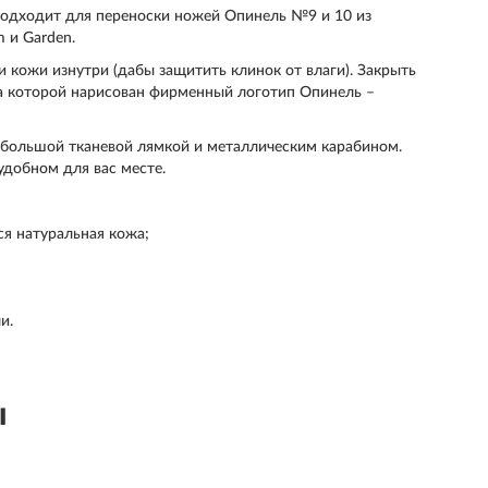
 подходит для переноски ножей Опинель №9 и 10 из
 и Garden.
и кожи изнутри (дабы защитить клинок от влаги). Закрыть
а которой нарисован фирменный логотип Опинель –
ебольшой тканевой лямкой и металлическим карабином.
удобном для вас месте.
ся натуральная кожа;
и.
ы